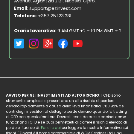
Avenue, Aglantzia 2121, Nicosia, Cipro.
Email
:
support@ezinvest.com
Telefono:
+357 25 123 281
Orario lavorativo:
9 AM GMT +2 – 10 PM GMT + 2
AVVISO PER GLI INVESTIMENTI AD ALTO RISCHIO:
I CFD sono
strumenti complessi e presentano un alto rischio di perdere
denaro rapidamente a causa della leva finanziaria. L’60.92% dei
conti degli investitori al dettaglio perde denaro quando fa trading
di CFD con questo fornitore. Dovresti considerare se capisci come
funzionano i CFD e se puoi permetterti di correre il rischio elevato di
perdere i tuoi soldi.
Fai clic qui
per leggere la nostra Informativa sui
rischi. EZInvest è il nome commerciale di WGM Services Ltd, una