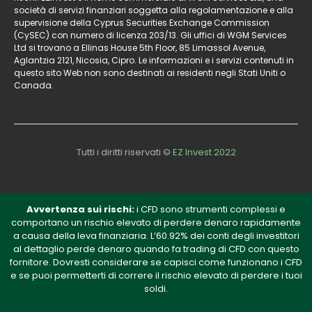
società di servizi finanziari soggetta alla regolamentazione e alla
supervisione della Cyprus Securities Exchange Commission
(CySEC) con numero di licenza 203/13. Gli uffici di WGM Services
Ltd si trovano a Ellinas House 5th Floor, 85 Limassol Avenue,
Aglantzia 2121, Nicosia, Cipro. Le informazioni e i servizi contenuti in
questo sito Web non sono destinati ai residenti negli Stati Uniti o
Canada.
Tutti i diritti riservati ©
EZ Invest 2022
Avvertenza sui rischi:
i CFD sono strumenti complessi e
comportano un rischio elevato di perdere denaro rapidamente
a causa della leva finanziaria. L’60.92% dei conti degli investitori
al dettaglio perde denaro quando fa trading di CFD con questo
fornitore. Dovresti considerare se capisci come funzionano i CFD
e se puoi permetterti di correre il rischio elevato di perdere i tuoi
soldi.