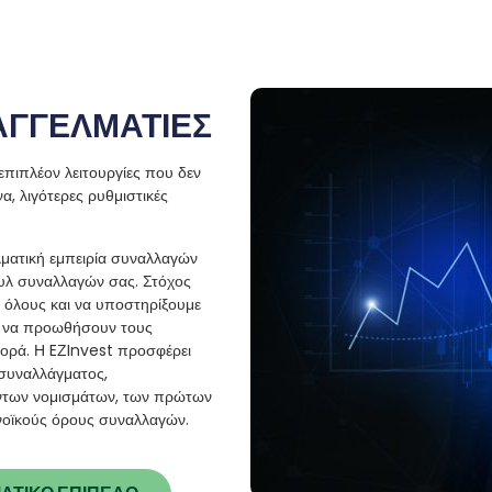
ΑΓΓΕΛΜΑΤΙΕΣ
επιπλέον λειτουργίες που δεν
να, λιγότερες ρυθμιστικές
λματική εμπειρία συναλλαγών
τυλ συναλλαγών σας. Στόχος
α όλους και να υποστηρίξουμε
α να προωθήσουν τους
γορά. Η EΖInvest προσφέρει
συναλλάγματος,
ντων νομισμάτων, των πρώτων
υνοϊκούς όρους συναλλαγών.