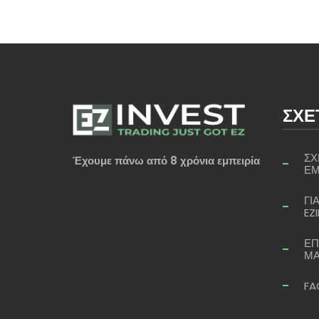
ΣΧΕ
ΣΧ
Έχουμε πάνω από 8 χρόνια εμπειρία
ΕΜ
ΓΙΑ
EZ
ΕΠ
ΜΑ
FA