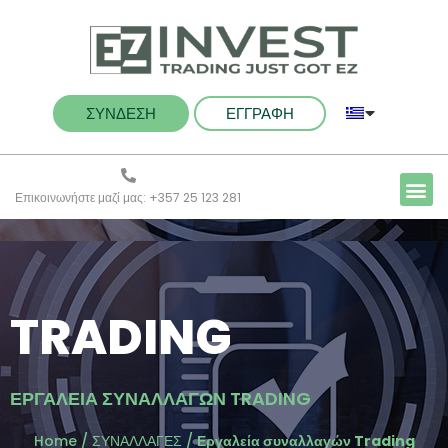
ΣΥΝΔΕΣΗ
ΕΓΓΡΑΦΗ
Επικοινωνήστε μαζί μας: +357 25 123 281
TRADING
ΕΡΓΑΛΕΊΑ ΣΥΝΑΛΛΑΓΏΝ TRADING
Home
/
ΣΥΝΑΛΛΑΓΕΣ
/
Εργαλεία συναλλαγών Trading