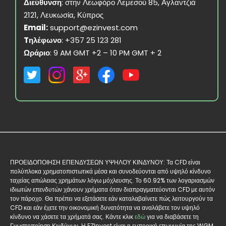
Διεύθυνση
: στην Λεωφόρο Λεμεσού 85, Αγλαντζιά
2121, Λευκωσία, Κύπρος
Email:
support@ezinvest.com
Tηλέφωνο
: +357 25 123 281
Ωράριο
: 9 AM GMT +2 – 10 PM GMT + 2
ΠΡΟΕΙΔΟΠΟΙΗΣΗ ΕΠΕΝΔΥΣΕΩΝ ΥΨΗΛΟΥ ΚΙΝΔΥΝΟΥ: Τα CFD είναι
πολύπλοκα χρηματοπιστωτικά μέσα και συνοδεύονται από υψηλό κίνδυνο
ταχείας απώλειας χρημάτων λόγω μόχλευσης. Το 60.92% των λογαριασμών
ιδιωτών επενδυτών χάνουν χρήματα όταν διαπραγματεύονται CFD με αυτόν
τον πάροχο. Θα πρέπει να εξετάσετε εάν καταλαβαίνετε πώς λειτουργούν τα
CFD και εάν έχετε την οικονομική δυνατότητα να αναλάβετε τον υψηλό
κίνδυνο να χάσετε τα χρήματά σας. Κάντε κλικ
εδώ
για να διαβάσετε τη
Γνωστοποίηση Κινδύνων. Η EΖInvest είναι η εμπορική επωνυμία της WGM