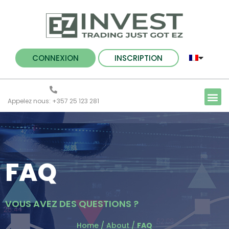
CONNEXION
INSCRIPTION
Appelez nous: +357 25 123 281
FAQ
VOUS AVEZ DES QUESTIONS ?
Home
/
About
/
FAQ