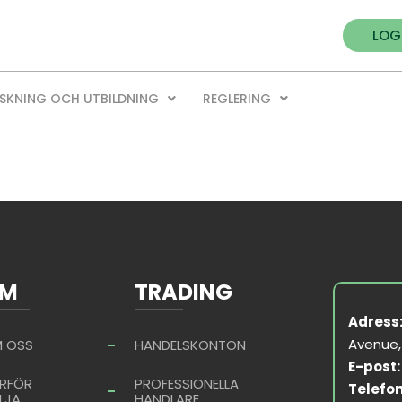
LOG
SKNING OCH UTBILDNING
REGLERING
M
TRADING
Adress
Avenue, 
 OSS
HANDELSKONTON
E-post:
RFÖR
PROFESSIONELLA
Telefon
LJA
HANDLARE