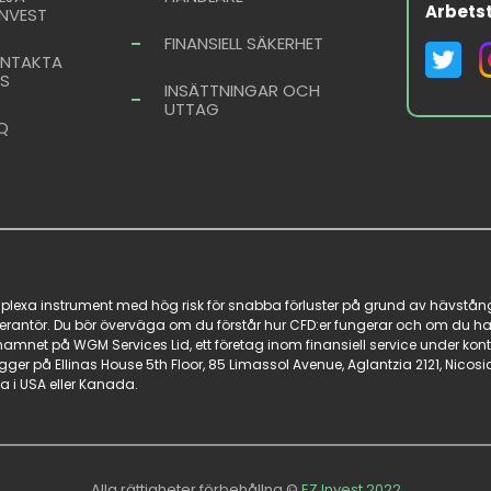
Arbetst
INVEST
FINANSIELL SÄKERHET
NTAKTA
S
INSÄTTNINGAR OCH
UTTAG
Q
mplexa instrument med hög risk för snabba förluster på grund av hävstånge
verantör. Du bör överväga om du förstår hur CFD:er fungerar och om du har
elsnamnet på WGM Services Lid, ett företag inom finansiell service under 
er på Ellinas House 5th Floor, 85 Limassol Avenue, Aglantzia 2121, Nicosi
 i USA eller Kanada.
Alla rättigheter förbehållna ©
EZ Invest 2022