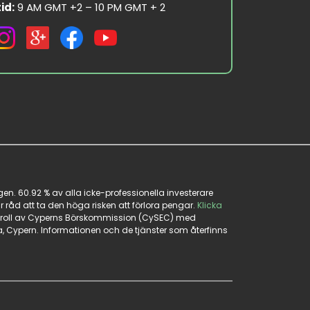
id:
9 AM GMT +2 – 10 PM GMT + 2
n. 60.92 % av alla icke-professionella investerare
 råd att ta den höga risken att förlora pengar.
Klicka
kontroll av Cyperns Börskommission (CySEC) med
a, Cypern. Informationen och de tjänster som återfinns