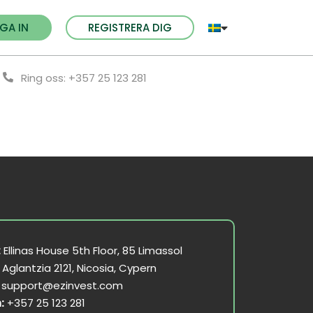
GA IN
REGISTRERA DIG
Ring oss: +357 25 123 281
:
Ellinas House 5th Floor, 85 Limassol
Aglantzia 2121, Nicosia, Cypern
support@ezinvest.com
:
+357 25 123 281