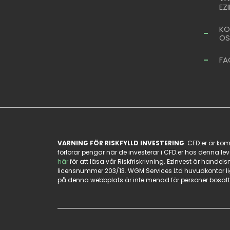
EZ
KO
OS
FA
VARNING FÖR RISKFYLLD INVESTERING
: CFD:er är ko
förlorar pengar när de investerar i CFD:er hos denna le
här
för att läsa vår Riskfriskrivning. EzInvest är hand
licensnummer 203/13. WGM Services Ltd huvudkontor ligg
på denna webbplats är inte menad för personer bosatta